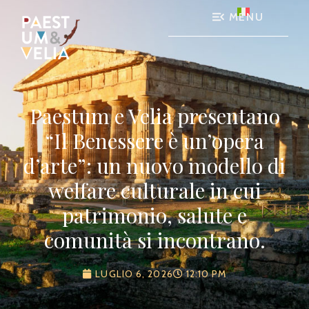
MENU
Paestum e Velia presentano
“Il Benessere è un’opera
d’arte”: un nuovo modello di
welfare culturale in cui
patrimonio, salute e
comunità si incontrano.
LUGLIO 6, 2026
12:10 PM